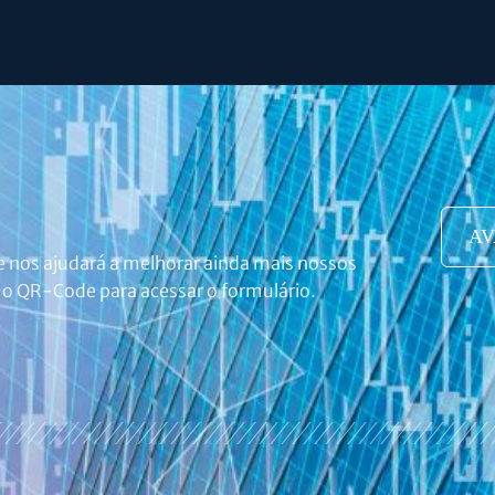
AV
e nos ajudará a melhorar ainda mais nossos
r o QR-Code para acessar o formulário.