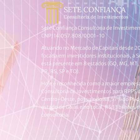
Sete Confiança Consultoria de Investime
CNPJ 14.057.808/0001-10
Atuando no Mercado de Capitais desde 20
focada em investidores institucionais, a S
está presente em 8 estados (GO, MG, MT,
PR, RS, SP e TO).
Hoje é reconhecida como a maior empres
Consultoria de Investimentos para RPPS 
Centro-Oeste, possuindo 88,57% do PL d
estado de Goiás e no total, R$ 13 bilhões 
consultoria.