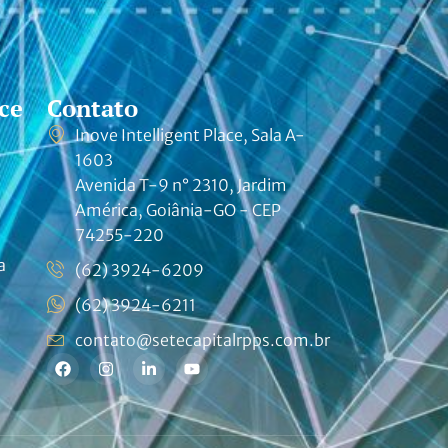
ce
Contato
Inove Intelligent Place, Sala A-
1603
Avenida T-9 n° 2310, Jardim
América, Goiânia-GO - CEP
74255-220
a
(62) 3924-6209
(62) 3924-6211
contato@setecapitalrpps.com.br