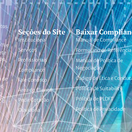
ntos
Seções do Site
Baixar Complian
Institucional
Manual de Compliance
11 e
Serviços
Formulário de Referência
ete
 PA,
Profissionais
Manual de Política de
Negociação
Compliance
Código de Ética e Condut
a de
Fale Conosco
do
Política de Suitability
Área do Cliente
o
Política de PLDFT
Pedir Cotação
sob
Política de Privacidade
Ouvidoria